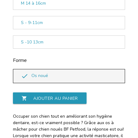
M 14 à 16cm
S - 9-11cm
S -10 13cm
Forme
done
Os noué
shopping_cart
AJOUTER AU PANIER
Occuper son chien tout en améliorant son hygiène
dentaire, est-ce vraiment possible ? Grâce aux os à
mâcher pour chien noués BF Petfood, la réponse est oui!
Lorsque votre chien pratique une activité masticatoire, il