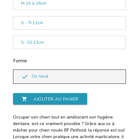
M 14 à 16cm
S - 9-11cm
S -10 13cm
Forme
done
Os noué
shopping_cart
AJOUTER AU PANIER
Occuper son chien tout en améliorant son hygiène
dentaire, est-ce vraiment possible ? Grâce aux os à
mâcher pour chien noués BF Petfood, la réponse est oui!
Lorsque votre chien pratique une activité masticatoire, il