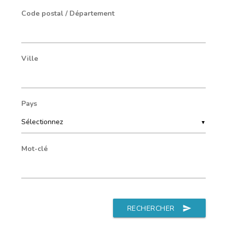
Code postal / Département
Ville
Pays
▼
Mot-clé
RECHERCHER
send