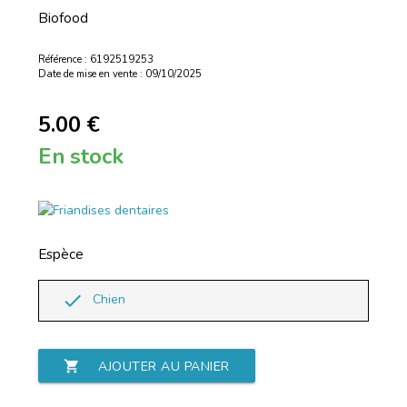
Biofood
Référence : 6192519253
Date de mise en vente : 09/10/2025
5.00 €
En stock
Espèce
done
Chien
shopping_cart
AJOUTER AU PANIER