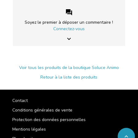
forum
Soyez le premier à déposer un commentaire !
Connectez-vous
keyboard_arrow_down
Voir tous les produits de la boutique Soluce Animo
Retour à la liste des produits
Contact
Conditions générales de vente
Protection des données personnelles
Mentions légales
expand_less