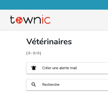
Vétérinaires
[ 0 - 0 / 0 ]
notifications_active
Créer une alerte mail
search
Recherche