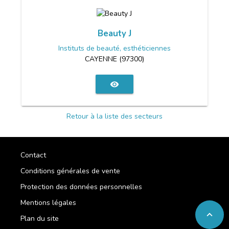
Beauty J
Instituts de beauté, esthéticiennes
CAYENNE (97300)
visibility
Retour à la liste des secteurs
Contact
Conditions générales de vente
Protection des données personnelles
Mentions légales
expand_less
Plan du site