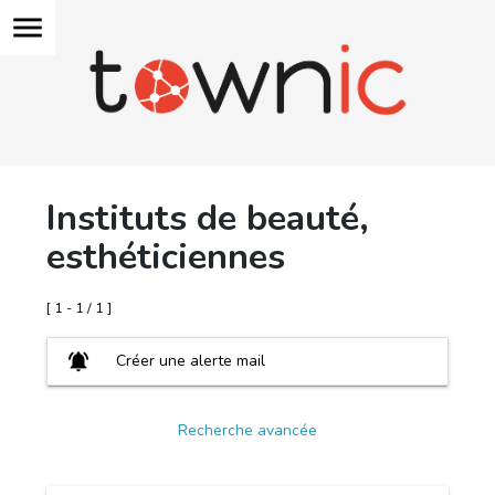
menu
Instituts de beauté,
esthéticiennes
[ 1 - 1 / 1 ]
notifications_active
Créer une alerte mail
Recherche avancée