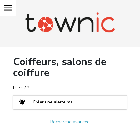
menu
Coiffeurs, salons de
coiffure
[ 0 - 0 / 0 ]
notifications_active
Créer une alerte mail
Recherche avancée