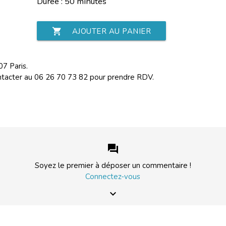
Durée : 50 minutes
shopping_cart
AJOUTER AU PANIER
7 Paris.
ntacter au 06 26 70 73 82 pour prendre RDV.
forum
Soyez le premier à déposer un commentaire !
Connectez-vous
keyboard_arrow_down