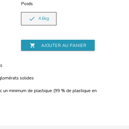
Poids
done
4.6kg
shopping_cart
AJOUTER AU PANIER
ts
glomérats solides
ec un minimum de plastique (99 % de plastique en