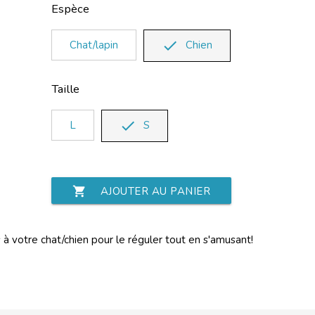
Espèce
done
Chat/lapin
Chien
Taille
done
L
S
shopping_cart
AJOUTER AU PANIER
s à votre chat/chien pour le réguler tout en s'amusant!